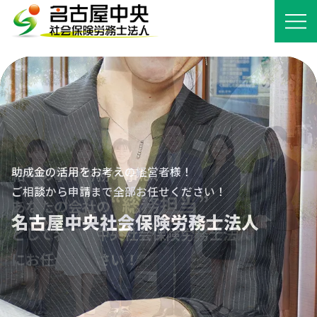
給与計算も社会保険の手続きも、
助成金の活用をお考えの経営者様！
給与の事や労務の事は、
全部、社労士にお任せください。
ご相談から申請まで全部お任せください！
“総務担当”
“総務担当”
あなたの会社の
名古屋中央社会保険労務士法人
名古屋中央社会保険労務士法人
として名古屋中央社会保険労務士法人
にお任せください！