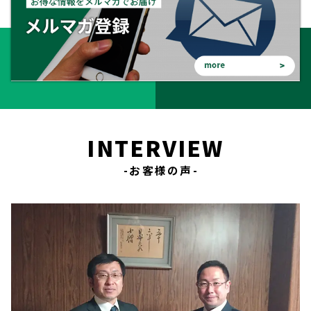
HOME
選ばれる理由
助成金について
INTERVIEW
就業規則について
-お客様の声-
採用コンサルティング
人事評価制度について
確定拠出型年金について
社会保険・給与計算について
労務システム管理について