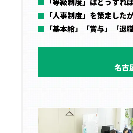
■
「等級制度」はどうすれ
■
「人事制度」を策定した
■
「基本給」「賞与」「退
名古