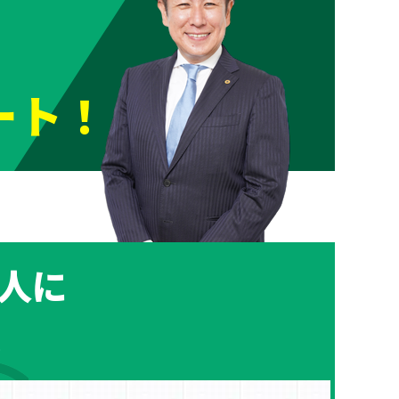
ート！
人に
！