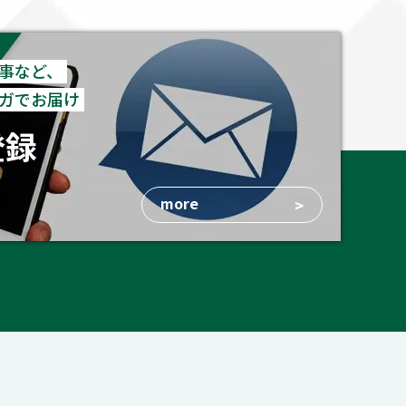
事など、
ガでお届け
登録
more
>