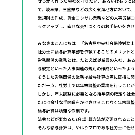
せっかく作った会社を守りたい、あるいはもっと
て、岐阜県、三重県などの広く東海地方において、
業規則の作成、賃金コンサル業務などの人事労務コ
ックアップし、幸せな会社づくりのお手伝いをさせ
みなさまこんにちは。「名古屋中央社会保険労務士
社労士に給与計算業務を依頼することのメリットと
労務関係の業務とは、たとえば従業員の入社、ある
与規定といった人事関連の規則の作成といったよう
そうした労務関係の業務は給与計算の際に密接に関
ただ一点、社労士では年末調整の業務を行うことが
しかし、年末調整に必要となる給与額の確定や社会
たには余計な手間暇をかけさせることなく年末調整
給与計算は煩雑な作業です。
法令などが変わるたびに計算方法が変更されること
そんな給与計算は、やはりプロである社労士に任せ