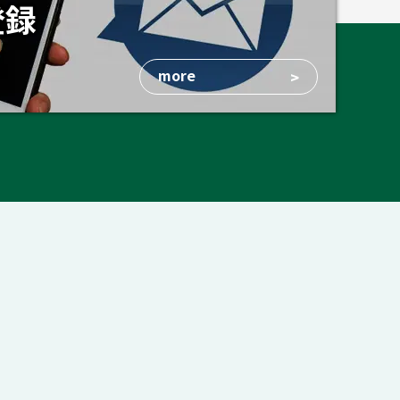
登録
more
>