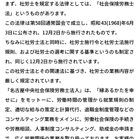
まず、社労士を規定する法律としては、「社会保険労務士
選ばれる理由
法」というものがあります。
助成金について
この法律は第58回通常国会で成立し、昭和43(1968)年6月
3日に公布され、12月2日から施行されたものです。
就業規則について
ちなみに社労士法と同時に、社労士施行令と社労士法施行
採用コンサルティング
規則、および社労士の選考に関する基準というのも制定さ
人事評価制度について
れ、同じく12月2日から施行されています。
この社労士法とその関連法に基づき、社労士の業務内容が
確定拠出型年金について
厳しく規定されています。
社会保険・給与計算について
「名古屋中央社会保険労務士法人」は、「縁あるかたを幸
労務システム管理について
せに」をモットーに、労働時間の管理から就業規則の制
定、適切な給与の策定と計算代行、退職金制度管理などの
お客様の声
コンサルティング業務をメインに、労働社会保険の手続き
ブログ＆ニュース
や労務相談、人事制度コンサルティング、助成金の申請ま
会社概要
で、広く労務関係の業務を取り扱っております。お客様の