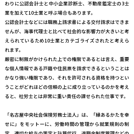
わりに公認会計士と中小企業診断士、不動産鑑定士の3士
HOME
業を加えて10士業と呼ぶ場合もあります。
選ばれる理由
公認会計士などには職務上請求書による交付請求はできま
せんが、海事代理士と比べて社会的な影響力が大きいと考
助成金について
えられているため10士業とカテゴライズされたと考えら
就業規則について
れます。
採用コンサルティング
厳密に制限がかけられた上での権限であるとは言え、重要
な個人情報である戸籍や住民票を請求できるということは
人事評価制度について
かなり強い権限であり、それを許可される資格を持つとい
確定拠出型年金について
うことがどれほどの信頼の上に成り立っているのかを考え
ると、社労士とは非常に重い責任の課せられた仕事です。
社会保険・給与計算について
労務システム管理について
「名古屋中央社会保険労務士法人」は、「縁あるかたを幸
お客様の声
せに」をモットーに、労働時間の管理から就業規則の制
定、適切な給与の策定と計算代行、退職金制度管理などの
ブログ＆ニュース