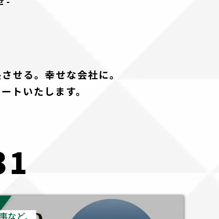
せ-
長させる。幸せな会社に。
ポートいたします。
31
事など、