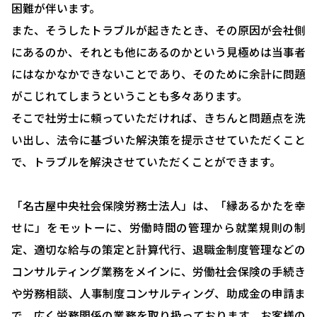
困難が伴います。
選ばれる理由
また、そうしたトラブルが起きたとき、その原因が会社側
助成金について
にあるのか、それとも他にあるのかという見極めは当事者
にはなかなかできないことであり、そのために余計に問題
就業規則について
がこじれてしまうということも多々あります。
採用コンサルティング
そこで社労士に頼っていただければ、きちんと問題点を洗
人事評価制度について
い出し、法令に基づいた解決策を提示させていただくこと
で、トラブルを解決させていただくことができます。
確定拠出型年金について
社会保険・給与計算について
「名古屋中央社会保険労務士法人」は、「縁あるかたを幸
労務システム管理について
せに」をモットーに、労働時間の管理から就業規則の制
定、適切な給与の策定と計算代行、退職金制度管理などの
お客様の声
コンサルティング業務をメインに、労働社会保険の手続き
ブログ＆ニュース
や労務相談、人事制度コンサルティング、助成金の申請ま
会社概要
で、広く労務関係の業務を取り扱っております。お客様の