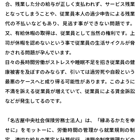
合、残業した分の給与が正しく支払われず、サービス残業
HOME
となってしまうことや、従業員本人の過少申告による残業
選ばれる理由
代の不払いなどもあり、見逃す事ができない問題です。
又、有給休暇の取得は、従業員として当然の権利です。上
助成金について
司が休暇を認めないという事で従業員の生活サイクルが脅
就業規則について
かされる問題が孕んでいます。
採用コンサルティング
日々の長時間労働がストレスや睡眠不足を招き従業員の健
康被害を及ぼすのみならず、引いては過労死や自殺という
人事評価制度について
最悪のケースへと成り得る可能性があります。このように
確定拠出型年金について
不満を訴える従業員が増えていて、従業員による賃金訴訟
社会保険・給与計算について
などが発生してるのです。
労務システム管理について
「名古屋中央社会保険労務士法人」は、「縁あるかたを幸
お客様の声
せに」をモットーに、労働時間の管理から就業規則の制
定、適切な給与の策定と計算代行、退職金制度管理などの
ブログ＆ニュース