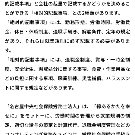
的記載事項」と会社の裁量で記載するかどうかを決めるこ
HOME
とができる「相対的記載事項」との2種類があります。
選ばれる理由
「絶対的記載事項」には、勤務形態、労働時間、労働賃
助成金について
金、休日・休暇制度、退職手続き、解雇条件、定年の規定
があり、それらは就業規則に必ず記載する必要がありま
就業規則について
す。
採用コンサルティング
「相対的記載事項」には、退職金制度、賞与・一時金制
人事評価制度について
度、安全衛生、懲戒処分に関する事項、食費・作業用品な
どの負担に関する事項、職業訓練、災害補償、ハラスメン
確定拠出型年金について
トに関する規定などがあります。
社会保険・給与計算について
労務システム管理について
「名古屋中央社会保険労務士法人」は、「縁あるかたを幸
せに」をモットーに、労働時間の管理から就業規則の制
お客様の声
定、適切な給与の策定と計算代行、退職金制度管理などの
ブログ＆ニュース
コンサルティング業務をメインに、労働社会保険の手続き