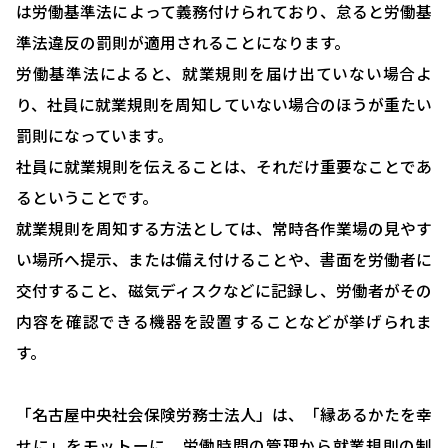
は労働基準法によって義務付けられており、怠ると労働基
準法違反の罰則が適用されることになります。
HOME
労働基準法によると、就業規則を届け出ていない場合よ
選ばれる理由
り、社員に就業規則を周知していない場合のほうが重たい
助成金について
罰則になっています。
社員に就業規則を伝えることは、それだけ重要なことであ
就業規則について
るということです。
採用コンサルティング
就業規則を周知する方法としては、常時各作業場の見やす
人事評価制度について
い場所へ提示、または備え付けることや、書面を労働者に
交付すること、磁気ディスクなどに記録し、労働者がその
確定拠出型年金について
内容を確認できる機器を設置することなどが挙げられま
社会保険・給与計算について
す。
労務システム管理について
「名古屋中央社会保険労務士法人」は、「縁あるかたを幸
お客様の声
せに」をモットーに、労働時間の管理から就業規則の制