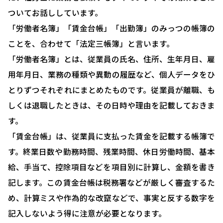
ついてお話ししています。
「労働者名簿」「賃金台帳」「出勤簿」のみっつの帳簿の
ことを、合わせて「法定三帳簿」と言います。
「労働者名簿」とは、従業員の氏名、住所、生年月日、雇
用年月日、業務の種類や異動の履歴など、個人データをひ
とりずつそれぞれにまとめたものです。従業員が離職、も
しくは退職したときは、その日時や理由を記載しておきま
す。
HOME
「賃金台帳」は、従業員に支払った賃金を記載する帳簿で
選ばれる理由
す。終業日数や勤務時間、残業時間、休日労働時間、基本
助成金について
給、手当て、控除項目などを項目別に計算し、金額を書き
記します。この賃金台帳は税務署などが厳しく審査するた
就業規則について
め、計算ミスや作為的な改竄などで、事実と反する数字を
採用コンサルティング
記入しないよう得に注意が必要となります。