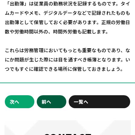
人事評価制度について
「出勤簿」は従業員の勤務状況を記録するものです。タイ
ムカードやメモ、デジタルデータなどで記録されたものも
確定拠出型年金について
出勤簿として保管しておく必要があります。正規の労働日
社会保険・給与計算について
数や労働時間以外の、時間外労働も記載します。
労務システム管理について
これらは労務管理においてもっとも重要なものであり、な
お客様の声
にか問題が生じた際には目を通すべき帳簿となります。い
ブログ＆ニュース
つでもすぐに確認できる場所に保管しておきましょう。
会社概要
お問い合わせ・相談予約
次へ
前へ
一覧へ