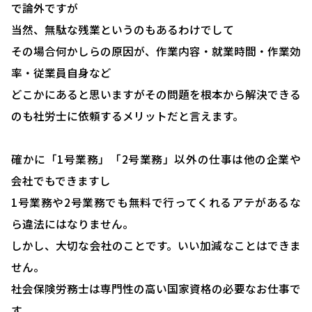
で論外ですが
当然、無駄な残業というのもあるわけでして
その場合何かしらの原因が、作業内容・就業時間・作業効
率・従業員自身など
どこかにあると思いますがその問題を根本から解決できる
HOME
のも社労士に依頼するメリットだと言えます。
選ばれる理由
確かに「1号業務」「2号業務」以外の仕事は他の企業や
助成金について
会社でもできますし
就業規則について
1号業務や2号業務でも無料で行ってくれるアテがあるな
採用コンサルティング
ら違法にはなりません。
しかし、大切な会社のことです。いい加減なことはできま
人事評価制度について
せん。
確定拠出型年金について
社会保険労務士は専門性の高い国家資格の必要なお仕事で
す。
社会保険・給与計算について