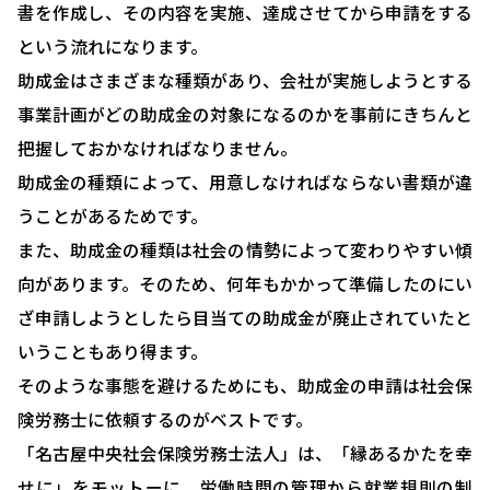
書を作成し、その内容を実施、達成させてから申請をする
という流れになります。
HOME
助成金はさまざまな種類があり、会社が実施しようとする
選ばれる理由
事業計画がどの助成金の対象になるのかを事前にきちんと
助成金について
把握しておかなければなりません。
助成金の種類によって、用意しなければならない書類が違
就業規則について
うことがあるためです。
採用コンサルティング
また、助成金の種類は社会の情勢によって変わりやすい傾
人事評価制度について
向があります。そのため、何年もかかって準備したのにい
ざ申請しようとしたら目当ての助成金が廃止されていたと
確定拠出型年金について
いうこともあり得ます。
社会保険・給与計算について
そのような事態を避けるためにも、助成金の申請は社会保
労務システム管理について
険労務士に依頼するのがベストです。
「名古屋中央社会保険労務士法人」は、「縁あるかたを幸
お客様の声
せに」をモットーに、労働時間の管理から就業規則の制