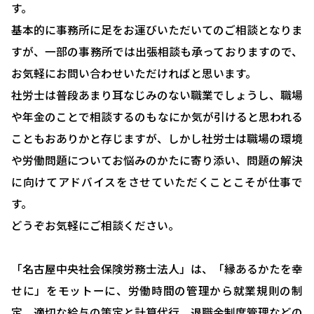
す。
基本的に事務所に足をお運びいただいてのご相談となりま
すが、一部の事務所では出張相談も承っておりますので、
HOME
お気軽にお問い合わせいただければと思います。
選ばれる理由
社労士は普段あまり耳なじみのない職業でしょうし、職場
助成金について
や年金のことで相談するのもなにか気が引けると思われる
こともおありかと存じますが、しかし社労士は職場の環境
就業規則について
や労働問題についてお悩みのかたに寄り添い、問題の解決
採用コンサルティング
に向けてアドバイスをさせていただくことこそが仕事で
人事評価制度について
す。
どうぞお気軽にご相談ください。
確定拠出型年金について
社会保険・給与計算について
「名古屋中央社会保険労務士法人」は、「縁あるかたを幸
労務システム管理について
せに」をモットーに、労働時間の管理から就業規則の制
定、適切な給与の策定と計算代行、退職金制度管理などの