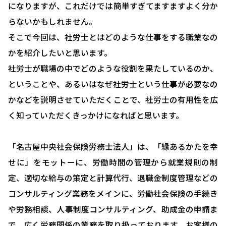
になりますが、これだけでは簡単すぎてますますよく分か
選ばれる理由
らないかもしれません。
助成金について
そこで今回は、社労士とはどのような仕事をする職業なの
かを紹介したいと思います。
就業規則について
社労士が職場の中でどのような役割を果たしているのか、
採用コンサルティング
ということや、あるいはなぜ社労士という仕事が必要なの
人事評価制度について
かなどを説明させていただくことで、社労士の有用性を広
く知っていただくきっかけになればと思います。
確定拠出型年金について
社会保険・給与計算について
「名古屋中央社会保険労務士法人」は、「縁あるかたを幸
労務システム管理について
せに」をモットーに、労働時間の管理から就業規則の制
定、適切な給与の策定と計算代行、退職金制度管理などの
お客様の声
コンサルティング業務をメインに、労働社会保険の手続き
ブログ＆ニュース
や労務相談、人事制度コンサルティング、助成金の申請ま
会社概要
で、広く労務関係の業務を取り扱っております。お客様の