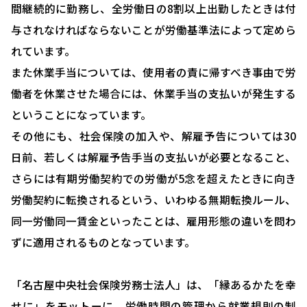
間継続的に勤務し、全労働日の8割以上出勤したときは付
与されなければならないことが労働基準法によって定めら
れています。
HOME
また休業手当については、使用者の責に帰すべき事由で労
選ばれる理由
働者を休業させた場合には、休業手当の支払いが発生する
ということになっています。
助成金について
その他にも、社会保険の加入や、解雇予告については30
就業規則について
日前、若しくは解雇予告手当の支払いが必要となること、
採用コンサルティング
さらには有期労働契約での労働が5念を超えたときに向き
労働契約に転換されるという、いわゆる無期転換ルール、
人事評価制度について
同一労働同一賃金といったことは、雇用形態の違いを問わ
確定拠出型年金について
ずに適用されるものとなっています。
社会保険・給与計算について
「名古屋中央社会保険労務士法人」は、「縁あるかたを幸
労務システム管理について
せに」をモットーに、労働時間の管理から就業規則の制