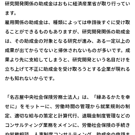
研究開発関係の助成金はおもに経済産業省が取り行ってい
選ばれる理由
ます。
雇用関係の助成金は、種類によっては申請後すぐに受け取
助成金について
ることができるものもありますが、研究開発関係の助成金
就業規則について
は、その助成金の対象となる研究が進み、ある一定以上の
採用コンサルティング
成果が出てからでないと帰休されないものが多いです。成
果より先に支給してしまうと、研究開発という名目だけを
人事評価制度について
立ち上げて不正に助成金を受け取ろうとする企業が現れる
確定拠出型年金について
かも知れないからです。
社会保険・給与計算について
「名古屋中央社会保険労務士法人」は、「縁あるかたを幸
労務システム管理について
せに」をモットーに、労働時間の管理から就業規則の制
お客様の声
定、適切な給与の策定と計算代行、退職金制度管理などの
コンサルティング業務をメインに、労働社会保険の手続き
ブログ＆ニュース
や労務相談、人事制度コンサルティング、助成金の申請ま