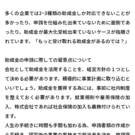
多くの企業では2~3種類の助成金しか対応できないことが
多かったり、申請を仕組み化出来ていないために面倒であ
ったり、助成金が最大化受給出来ていないケースが指摘さ
れています。「もっと受け取れる助成金があるのでは？」
助成金の申請に際しての留意点について
HOME
会社として助成金を活用することを、経営方針の１つとし
選ばれる理由
て決める必要があります。積極的に事業計画に取り込むと
助成金について
いいでしょう。助成金を獲得する為には、事前に社内制度
を整えておく必要があります。就業規則や雇用保険の加
就業規則について
入、株式会社であれば社会保険の加入も義務付けられてい
採用コンサルティング
ます。
人事評価制度について
人生の手続きに時間も手間も加わる為、申請書類の作成か
ら手続き、認定後の事業の実施まで担当者を決め、申請窓