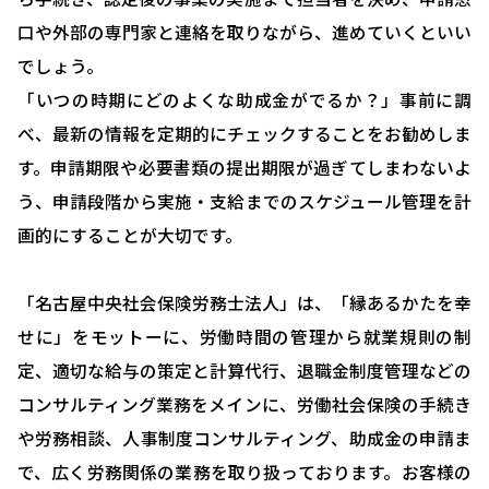
確定拠出型年金について
口や外部の専門家と連絡を取りながら、進めていくといい
社会保険・給与計算について
でしょう。
労務システム管理について
「いつの時期にどのよくな助成金がでるか？」事前に調
べ、最新の情報を定期的にチェックすることをお勧めしま
お客様の声
す。申請期限や必要書類の提出期限が過ぎてしまわないよ
ブログ＆ニュース
う、申請段階から実施・支給までのスケジュール管理を計
会社概要
画的にすることが大切です。
お問い合わせ・相談予約
「名古屋中央社会保険労務士法人」は、「縁あるかたを幸
せに」をモットーに、労働時間の管理から就業規則の制
定、適切な給与の策定と計算代行、退職金制度管理などの
コンサルティング業務をメインに、労働社会保険の手続き
や労務相談、人事制度コンサルティング、助成金の申請ま
で、広く労務関係の業務を取り扱っております。お客様の