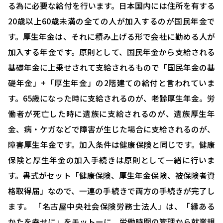
る為に必要な給付を行います。日本国内には住所を有する
20歳以上60歳未満の全ての人が加入するのが国民年金で
HOME
す。厚生年金は、それに積み上げる形で会社に勤める人が
選ばれる理由
加入する年金です。原則として、国民年金から支給される
基礎年金に上乗せされて支給されるもので「国民年金の基
助成金について
礎年金」+「厚生年金」の2階建ての給付と言われていま
就業規則について
す。65歳になった時に支給されるのが、老齢厚生年金。労
採用コンサルティング
働者が死亡した時に遺族に支給されるのが、遺族厚生年
金、病・ケガなどで障害が生じた場合に支給されるのが、
人事評価制度について
障害厚生年金です。加入条件は健康保険と同じです。健康
確定拠出型年金について
保険と厚生年金の加入手続きは原則として一緒に行いま
す。書式がセット「健康保険、厚生年金保険、被保険者資
社会保険・給与計算について
格取得届」なので、一連の手続きで両方の手続きが完了し
労務システム管理について
ます。 「名古屋中央社会保険労務士法人」は、「縁ある
お客様の声
かたを幸せに」をモットーに、労働時間の管理から就業規