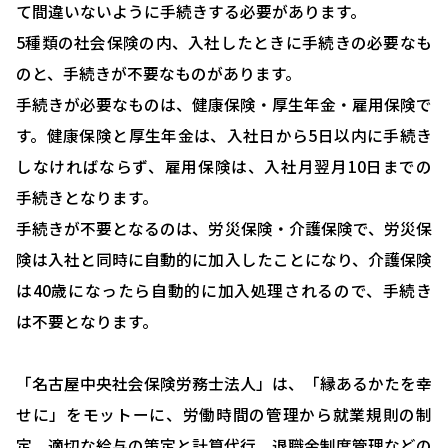
て間違いないように手続きする必要があります。
5種類の社会保険の内、入社したときに手続きの必要なも
HOME
のと、手続きが不要なものがあります。
選ばれる理由
手続きが必要なものは、健康保険・厚生年金・雇用保険で
助成金について
す。健康保険と厚生年金は、入社日から5日以内に手続き
しなければならず、雇用保険は、入社月翌月10日までの
就業規則について
手続きとなります。
採用コンサルティング
手続きが不要となるのは、労災保険・介護保険で、労災保
人事評価制度について
険は入社と同時に自動的に加入したことになり、介護保険
は40歳になったら自動的に加入処理されるので、手続き
確定拠出型年金について
は不要となります。
社会保険・給与計算について
労務システム管理について
「名古屋中央社会保険労務士法人」は、「縁あるかたを幸
せに」をモットーに、労働時間の管理から就業規則の制
お客様の声
定、適切な給与の策定と計算代行、退職金制度管理などの