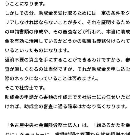
うことになります。
しかしその分、助成金を受け取るためには一定の条件をク
HOME
リアしなければならないことが多く、それを証明するため
選ばれる理由
の申請書類の作成や、その審査などが行われ、本当に助成
金を有効に活用しているかどうかの報告も義務付けられて
助成金について
いるといったものになります。
就業規則について
返済不要の資金を手にすることができるわけですから、審
採用コンサルティング
査が厳しくなるのは当然ですが、それが助成金を申し込む
際のネックになっていることは否めません。
人事評価制度について
そこで社労士です。
確定拠出型年金について
助成金の申請から書類の作成までを社労士にお任せいただ
ければ、助成金の審査に通る確率はかなり高くなります。
社会保険・給与計算について
労務システム管理について
「名古屋中央社会保険労務士法人」は、「縁あるかたを幸
お客様の声
せに」をモットーに、労働時間の管理から就業規則の制