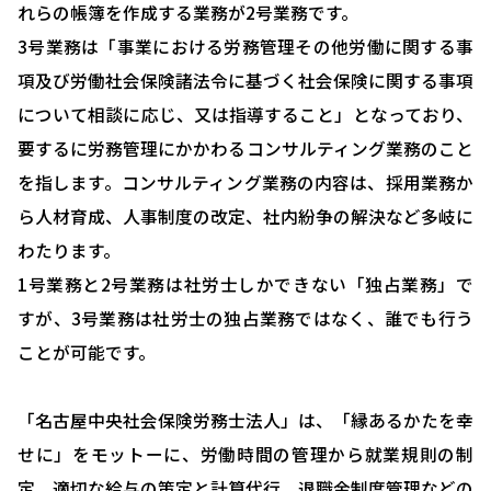
れらの帳簿を作成する業務が2号業務です。
3号業務は「事業における労務管理その他労働に関する事
HOME
項及び労働社会保険諸法令に基づく社会保険に関する事項
選ばれる理由
について相談に応じ、又は指導すること」となっており、
助成金について
要するに労務管理にかかわるコンサルティング業務のこと
を指します。コンサルティング業務の内容は、採用業務か
就業規則について
ら人材育成、人事制度の改定、社内紛争の解決など多岐に
採用コンサルティング
わたります。
人事評価制度について
1号業務と2号業務は社労士しかできない「独占業務」で
すが、3号業務は社労士の独占業務ではなく、誰でも行う
確定拠出型年金について
ことが可能です。
社会保険・給与計算について
労務システム管理について
「名古屋中央社会保険労務士法人」は、「縁あるかたを幸
せに」をモットーに、労働時間の管理から就業規則の制
お客様の声
定、適切な給与の策定と計算代行、退職金制度管理などの