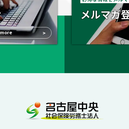
せ
メルマガ
more
>