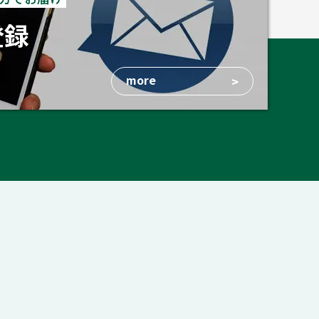
登録
more
>