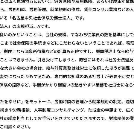
どの広く東海地方において、労災保険や雇用保険、あるいは厚生年金
ら、労務相談、労務管理、就業規則の作成、賃金コンサル業務などの
いる「名古屋中央社会保険労務士法人」です。
法人」の広報担当、Aです。
良いのかということは、会社の規模、すなわち従業員の数を基準にして
こまで社会保険の手続きなどにこだわらないということであれば、税
。税理士なら源泉所得税などの計算も正確ですし、顧問税理士なら給与
ことはできません。引き受けてしまうと、厳密にはそれは社労士法違反
な大きい会社の場合は、給与計算業務は社労士に依頼したほうが無難
変更になったりもするため、専門的な知識のある社労士が必要不可欠
保険の控除など、手間がかかり間違いの起きやすい業務を社労士になら
たを幸せに」をモットーに、労働時間の管理から就業規則の制定、適
続きや労務相談、人事制度コンサルティング、助成金の申請まで、広
社の総務担当としてお手伝いをさせていただきますので、労務関係の
ご相談ください。