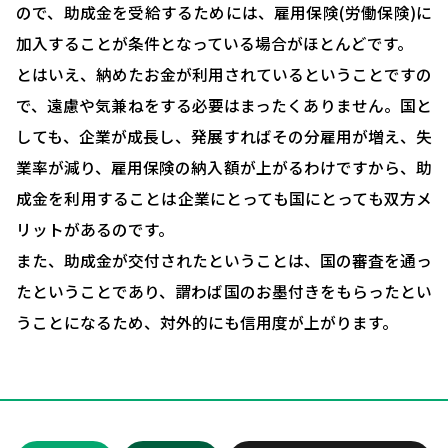
ので、助成金を受給するためには、雇用保険(労働保険)に
採用コンサルティング
加入することが条件となっている場合がほとんどです。
人事評価制度について
とはいえ、納めたお金が利用されているということですの
で、遠慮や気兼ねをする必要はまったくありません。国と
確定拠出型年金について
しても、企業が成長し、発展すればその分雇用が増え、失
社会保険・給与計算について
業率が減り、雇用保険の納入額が上がるわけですから、助
労務システム管理について
成金を利用することは企業にとっても国にとっても双方メ
リットがあるのです。
お客様の声
また、助成金が交付されたということは、国の審査を通っ
ブログ＆ニュース
たということであり、謂わば国のお墨付きをもらったとい
会社概要
うことになるため、対外的にも信用度が上がります。
お問い合わせ・相談予約