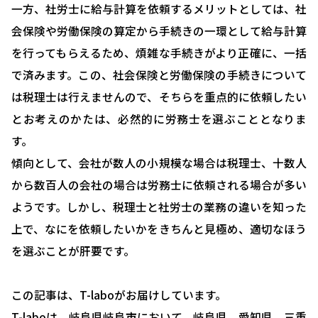
一方、社労士に給与計算を依頼するメリットとしては、社
会保険や労働保険の算定から手続きの一環として給与計算
を行ってもらえるため、煩雑な手続きがより正確に、一括
で済みます。この、社会保険と労働保険の手続きについて
HOME
は税理士は行えませんので、そちらを重点的に依頼したい
選ばれる理由
とお考えのかたは、必然的に労務士を選ぶこととなりま
す。
助成金について
傾向として、会社が数人の小規模な場合は税理士、十数人
就業規則について
から数百人の会社の場合は労務士に依頼される場合が多い
採用コンサルティング
ようです。しかし、税理士と社労士の業務の違いを知った
上で、なにを依頼したいかをきちんと見極め、適切なほう
人事評価制度について
を選ぶことが肝要です。
確定拠出型年金について
社会保険・給与計算について
この記事は、T-laboがお届けしています。
T-laboは、岐阜県岐阜市において、岐阜県、愛知県、三重