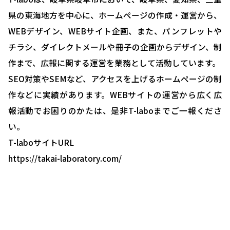
労務システム管理について
県の東海地方を中心に、ホームページの作成・運営から、
お客様の声
WEBデザイン、WEBサイト企画、また、パンフレットや
チラシ、ダイレクトメールや冊子の企画からデザイン、制
ブログ＆ニュース
作まで、広報に関する運営を業務として活動しています。
会社概要
SEO対策やSEMなど、アクセスを上げるホームページの制
お問い合わせ・相談予約
作などに実績があります。WEBサイトの運営から広く広
報活動でお困りのかたは、是非T-laboまでご一報くださ
い。
T-laboサイトURL
https://takai-laboratory.com/