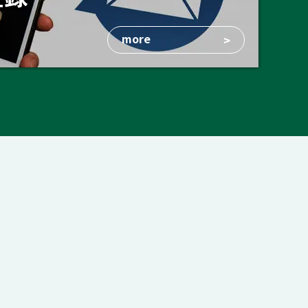
more
>