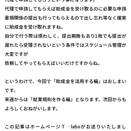
代理で申請してもらえば助成金を受け取るのに必要な申請
確定拠出型年金について
書類関係の提出も行ってもらえるので出し忘れ等なく確実
社会保険・給与計算について
に助成金を受け取れますね。
労務システム管理について
自分で行う際は煩わしく、提出期限もあり1枚でも提出が
遅れたら受理されないという条件ではスケジュール管理が
お客様の声
大変ですが
ブログ＆ニュース
依頼してやってもらえばいいだけですからね。
会社概要
というわけで、今回で「助成金を活用する編」はおしまい
お問い合わせ・相談予約
です。
来週からは「就業規則を作る編」となります。次回からも
よろしくおねがいします。
この記事はホームページＴ‐laboがお送りいたしまし