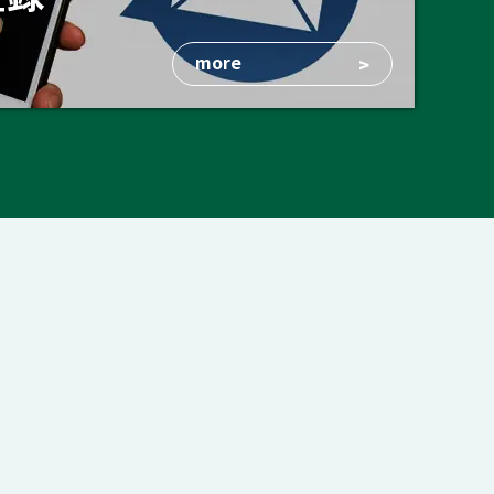
more
>