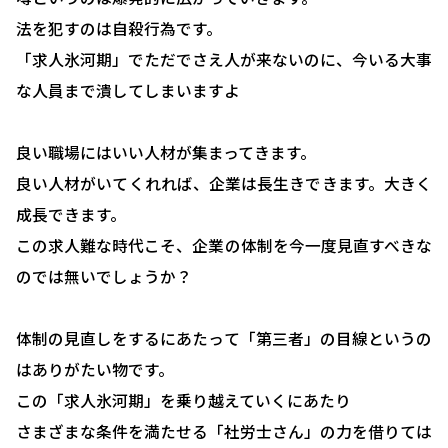
選ばれる理由
法を犯すのは自殺行為です。
「求人氷河期」でただでさえ人が来ないのに、今いる大事
助成金について
な人員まで潰してしまいますよ
就業規則について
採用コンサルティング
良い職場にはいい人材が集まってきます。
良い人材がいてくれれば、企業は長生きできます。大きく
人事評価制度について
成長できます。
確定拠出型年金について
この求人難な時代こそ、企業の体制を今一度見直すべきな
のでは無いでしょうか？
社会保険・給与計算について
労務システム管理について
体制の見直しをするにあたって「第三者」の目線というの
お客様の声
はありがたい物です。
この「求人氷河期」を乗り越えていくにあたり
ブログ＆ニュース
さまざまな条件を満たせる「社労士さん」の力を借りては
会社概要