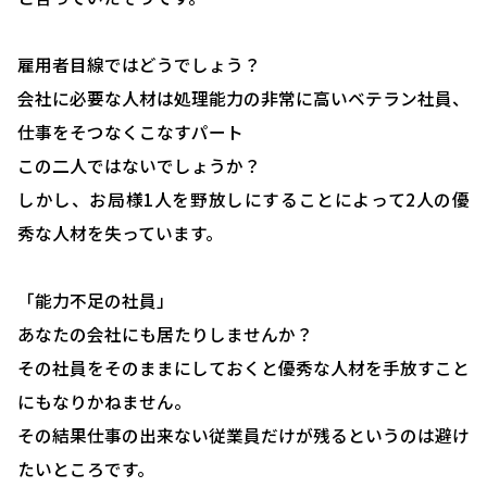
HOME
選ばれる理由
雇用者目線ではどうでしょう？
会社に必要な人材は処理能力の非常に高いベテラン社員、
助成金について
仕事をそつなくこなすパート
就業規則について
この二人ではないでしょうか？
採用コンサルティング
しかし、お局様1人を野放しにすることによって2人の優
秀な人材を失っています。
人事評価制度について
確定拠出型年金について
「能力不足の社員」
あなたの会社にも居たりしませんか？
社会保険・給与計算について
その社員をそのままにしておくと優秀な人材を手放すこと
労務システム管理について
にもなりかねません。
お客様の声
その結果仕事の出来ない従業員だけが残るというのは避け
たいところです。
ブログ＆ニュース