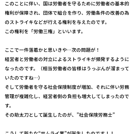
このことに伴い、国は労働者を守るために労働者の基本的
HOME
権利が保障され、団体で組合を作り、労働条件の改善の為
選ばれる理由
のストライキなどが行える権利を与えたのです。
助成金について
この権利を「労働三権」といいます。
就業規則について
ここで一件落着かと思いきや…次の問題が！
採用コンサルティング
経営者と労働者の対立によるストライキが頻発するように
人事評価制度について
なったのです。（相当労働者の皆様はうっぷんが溜まって
いたのですね…）
確定拠出型年金について
そして労働者を守る社会保険制度が増加、それに伴い労務
社会保険・給与計算について
管理が複雑化し、経営者側の負担も増大してしまったので
労務システム管理について
す。
その助太刀として誕生したのが、”社会保険労務士”
お客様の声
ブログ＆ニュース
こうして新たな“サムライ業”が誕生したのです！！