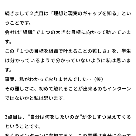
続きまして２点目は「理想と現実のギャップを知る」とい
うことです。
会社は”組織”で１つの大きな目標に向かって動いていま
す。
この『１つの目標を組織で叶えることの難しさ』を、学生
は分かっているようで分かっていないように私は思いま
す。
HOME
事実、私がわかっておりませんでした…（笑）
選ばれる理由
その難しさに、初めて触れることが出来るのもインターン
助成金について
ではないかと私は思います。
就業規則について
3点目は、“自分は何をしたいのか”が少しずつ見えてくる
採用コンサルティング
ということです。
人事評価制度について
多くのインターンに参加すると、この業種は自分に合って