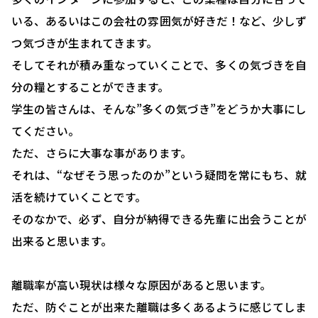
いる、あるいはこの会社の雰囲気が好きだ！など、少しず
確定拠出型年金について
つ気づきが生まれてきます。
社会保険・給与計算について
そしてそれが積み重なっていくことで、多くの気づきを自
労務システム管理について
分の糧とすることができます。
学生の皆さんは、そんな”多くの気づき”をどうか大事にし
お客様の声
てください。
ブログ＆ニュース
ただ、さらに大事な事があります。
会社概要
それは、“なぜそう思ったのか”という疑問を常にもち、就
活を続けていくことです。
お問い合わせ・相談予約
そのなかで、必ず、自分が納得できる先輩に出会うことが
出来ると思います。
離職率が高い現状は様々な原因があると思います。
ただ、防ぐことが出来た離職は多くあるように感じてしま