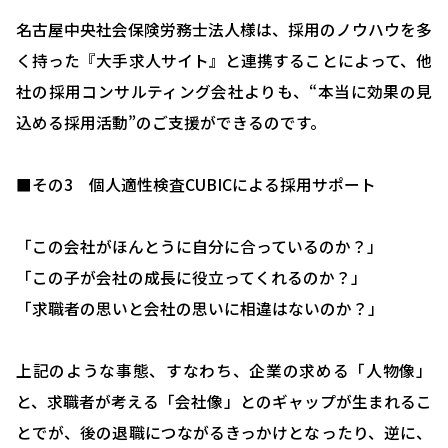
助成金について
名古屋中央社会保険労務士法人様は、採用のノウハウを多
く持った『大手求人サイト』と連携することによって、他
就業規則について
社の採用コンサルティング会社よりも、“本当に効果の見
採用コンサルティング
込める採用活動”のご支援ができるのです。
人事評価制度について
■その3 個人適性検査CUBICによる採用サポート
確定拠出型年金について
社会保険・給与計算について
「この会社がほんとうに自分に合っているのか？」
労務システム管理について
「この子が会社の成長に役立ってくれるのか？」
「求職者の思いと会社の思いに相違はないのか？」
お客様の声
ブログ＆ニュース
上記のような事態、すなわち、企業の求める「人物像」
会社概要
と、求職者が考える「会社像」とのギャップが生まれるこ
とでが、後の退職につながるきっかけとなったり、逆に、
お問い合わせ・相談予約