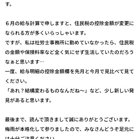
す。
助成金について
６月の給与計算で申しますと、住民税の控除金額が変更に
就業規則について
なられる方が多くいらっしゃいます。
採用コンサルティング
ですが、私は社労士事務所に勤めていなかったら、住民税
人事評価制度について
の金額や保険料率など全く気にせず生活していたのだろう
なぁと思います…
確定拠出型年金について
一度、給与明細の控除金額欄を先月と今月で見比べて見て
社会保険・給与計算について
ください。
労務システム管理について
「あれ？結構変わるものなんだね～」など、少し新しい発
見があると思います。
お客様の声
ブログ＆ニュース
最後まで、読んで頂きまして誠にありがとうございます。
会社概要
梅雨が本格化して参りましたので、みなさんどうぞ足元に
は十分ご注意ください。