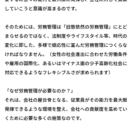
人事評価制度について
していこうと意識が高まるのです。
確定拠出型年金について
そのためには、労務管理は「旧態依然の労務管理」にとど
社会保険・給与計算について
まらせるのではなく、法制度やライフスタイル等、時代の
労務システム管理について
変化に即した、多様で順応性に富んだ労務管理につくらな
お客様の声
ければなりません。（女性の社会進出に合わせた労働条件
や雇用の国際化、あるいはマイナス面の少子高齢化社会に
ブログ＆ニュース
対応できるようなフレキシブルさが求められます）
会社概要
お問い合わせ・相談予約
「なぜ労務管理が必要なのか？」
それは、会社の屋台骨となる、従業員がその能力を最大限
発揮できるような環境を整え、会社への貢献度を高めてい
くために必要な多くの施策なのです。