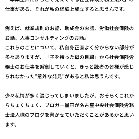
仕事がある、それが私の経験上成立すると思うんです。
助成金について
就業規則について
例えば、就業規則のお話、助成金のお話、労働社会保険の
採用コンサルティング
お話、人事コンサルティングのお話。
これらのことについて、私自身正直よく分からない部分が
人事評価制度について
多々ありますが、「子を持った母の目線」から社会保険労
確定拠出型年金について
務士のお仕事を解剖していくと、きっと読者の皆様が感じ
られなかった“意外な発見”があると私は思うんです。
社会保険・給与計算について
労務システム管理について
少々私情が多く混じってしまいましたが、おそらくこれか
お客様の声
らちょくちょく、ブロガ―墨田が名古屋中央社会保険労務
士法人様のブログを書かせていただくことがあるかと思い
ブログ＆ニュース
ます。
会社概要