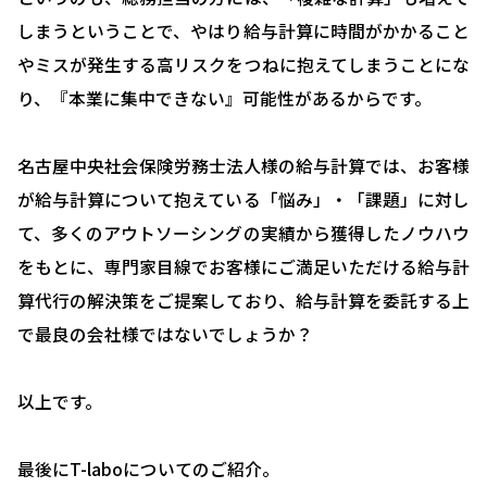
人事評価制度について
しまうということで、やはり給与計算に時間がかかること
やミスが発生する高リスクをつねに抱えてしまうことにな
確定拠出型年金について
り、『本業に集中できない』可能性があるからです。
社会保険・給与計算について
労務システム管理について
名古屋中央社会保険労務士法人様の給与計算では、お客様
が給与計算について抱えている「悩み」・「課題」に対し
お客様の声
て、多くのアウトソーシングの実績から獲得したノウハウ
ブログ＆ニュース
をもとに、専門家目線でお客様にご満足いただける給与計
会社概要
算代行の解決策をご提案しており、給与計算を委託する上
で最良の会社様ではないでしょうか？
お問い合わせ・相談予約
以上です。
最後にT-laboについてのご紹介。