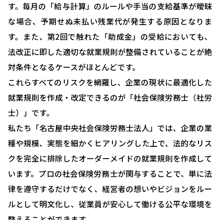
す。毎月の「給与計算」のルールや手当の支給基準が曖昧
な場合、予期せぬ未払い残業代が発生する原因となりま
HOME
す。また、第2回で触れた「助成金」の受給においても、
選ばれる理由
法改正に即した適切な就業規則が整備されていることが絶
対条件となるケースがほとんどです。
助成金について
これらすべてのリスクを網羅し、企業の現状に最適化した
就業規則について
就業規則を作成・改定できるのが「社会保険労務士（社労
採用コンサルティング
士）」です。
私たち「名古屋中央社会保険労務士法人」では、企業の業
人事評価制度について
種や規模、実態を細かくヒアリングした上で、法的なリス
確定拠出型年金について
クを完全に排除したオーダーメイドの就業規則を作成して
社会保険・給与計算について
います。プロの社会保険労務士が関与することで、単に法
律を遵守するだけでなく、経営者の想いやビジョンをルー
労務システム管理について
ルとして明文化し、従業員が安心して働ける公平な環境を
お客様の声
整えることができます。