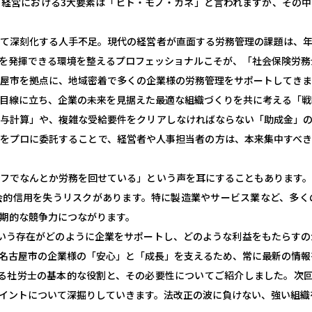
経営における3大要素は「ヒト・モノ・カネ」と言われますが、その
て深刻化する人手不足。現代の経営者が直面する労務管理の課題は、
を発揮できる環境を整えるプロフェッショナルこそが、「社会保険労務
屋市を拠点に、地域密着で多くの企業様の労務管理をサポートしてき
目線に立ち、企業の未来を見据えた最適な組織づくりを共に考える「戦
与計算」や、複雑な受給要件をクリアしなければならない「助成金」
をプロに委託することで、経営者や人事担当者の方は、本来集中すべ
フでなんとか労務を回せている」という声を耳にすることもあります
会的信用を失うリスクがあります。特に製造業やサービス業など、多く
期的な競争力につながります。
いう存在がどのように企業をサポートし、どのような利益をもたらす
名古屋市の企業様の「安心」と「成長」を支えるため、常に最新の情報
る社労士の基本的な役割と、その必要性についてご紹介しました。次
イントについて深掘りしていきます。法改正の波に負けない、強い組織