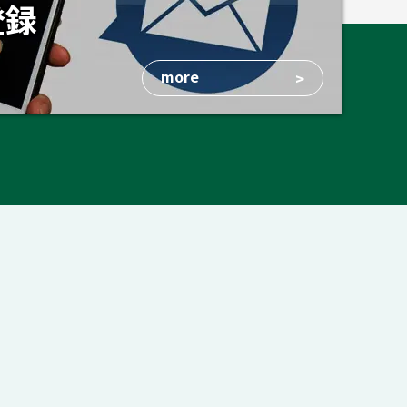
登録
more
>