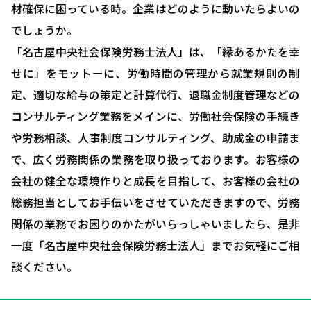
就業規則について
材確保に困っている時。企業はどのように動いたらよいの
採用コンサルティング
でしょうか。
「名古屋中央社会保険労務士法人」は、「縁あるかたを幸
人事評価制度について
せに」をモットーに、労働時間の管理から就業規則の制
確定拠出型年金について
定、適切な給与の策定と計算代行、退職金制度管理などの
社会保険・給与計算について
コンサルティング業務をメインに、労働社会保険の手続き
や労務相談、人事制度コンサルティング、助成金の申請ま
労務システム管理について
で、広く労務関係の業務を取り扱っております。お客様の
お客様の声
会社の健全な環境作りと成長を目指して、お客様の会社の
総務担当としてお手伝いをさせていただきますので、労務
ブログ＆ニュース
関係の業務でお困りのかたがいらっしゃいましたら、是非
会社概要
一度「名古屋中央社会保険労務士法人」までお気軽にご相
お問い合わせ・相談予約
談ください。