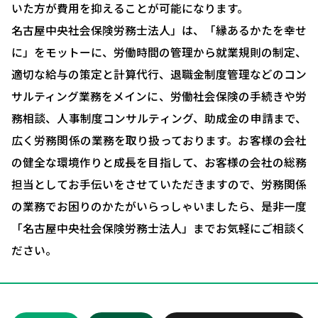
いた方が費用を抑えることが可能になります。
採用コンサルティング
名古屋中央社会保険労務士法人」は、「縁あるかたを幸せ
人事評価制度について
に」をモットーに、労働時間の管理から就業規則の制定、
適切な給与の策定と計算代行、退職金制度管理などのコン
確定拠出型年金について
サルティング業務をメインに、労働社会保険の手続きや労
社会保険・給与計算について
務相談、人事制度コンサルティング、助成金の申請まで、
労務システム管理について
広く労務関係の業務を取り扱っております。お客様の会社
の健全な環境作りと成長を目指して、お客様の会社の総務
お客様の声
担当としてお手伝いをさせていただきますので、労務関係
ブログ＆ニュース
の業務でお困りのかたがいらっしゃいましたら、是非一度
会社概要
「名古屋中央社会保険労務士法人」までお気軽にご相談く
ださい。
お問い合わせ・相談予約