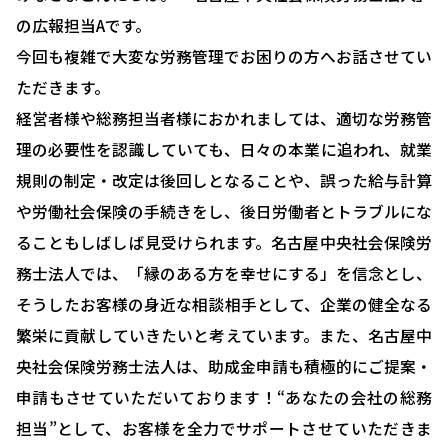
の広報担当Aです。
今回も複雑で大変な労務管理でお困りの方へお話させてい
ただきます。
経営者様や総務担当者様におかれましては、適切な労務管
理の必要性を認識していても、日々の本業に追われ、就業
規則の制定・改定は後回しとなることや、誤った給与計算
や労働社会保険の手続きをし、後日労働者とトラブルにな
ることもしばしば見受けられます。名古屋中央社会保険労
務士法人では、「縁のある方を幸せにする」を信念とし、
そうしたお客様の身近な相談相手として、企業の健全なる
HOME
繁栄に貢献していきたいと考えています。また、名古屋中
選ばれる理由
央社会保険労務士法人は、助成金申請も積極的にご提案・
助成金について
申請もさせていただいております！“あなたの会社の総務
担当”として、お客様を全力でサポートさせていただきま
就業規則について