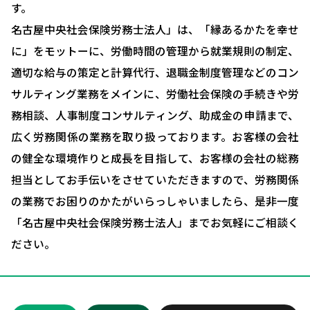
す。
採用コンサルティング
名古屋中央社会保険労務士法人」は、「縁あるかたを幸せ
人事評価制度について
に」をモットーに、労働時間の管理から就業規則の制定、
適切な給与の策定と計算代行、退職金制度管理などのコン
確定拠出型年金について
サルティング業務をメインに、労働社会保険の手続きや労
社会保険・給与計算について
務相談、人事制度コンサルティング、助成金の申請まで、
労務システム管理について
広く労務関係の業務を取り扱っております。お客様の会社
の健全な環境作りと成長を目指して、お客様の会社の総務
お客様の声
担当としてお手伝いをさせていただきますので、労務関係
ブログ＆ニュース
の業務でお困りのかたがいらっしゃいましたら、是非一度
会社概要
「名古屋中央社会保険労務士法人」までお気軽にご相談く
ださい。
お問い合わせ・相談予約