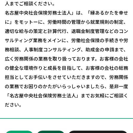
人までご相談ください。
採用コンサルティング
名古屋中央社会保険労務士法人」は、「縁あるかたを幸せ
人事評価制度について
に」をモットーに、労働時間の管理から就業規則の制定、
適切な給与の策定と計算代行、退職金制度管理などのコン
確定拠出型年金について
サルティング業務をメインに、労働社会保険の手続きや労
社会保険・給与計算について
務相談、人事制度コンサルティング、助成金の申請まで、
労務システム管理について
広く労務関係の業務を取り扱っております。お客様の会社
の健全な環境作りと成長を目指して、お客様の会社の総務
お客様の声
担当としてお手伝いをさせていただきますので、労務関係
ブログ＆ニュース
の業務でお困りのかたがいらっしゃいましたら、是非一度
会社概要
「名古屋中央社会保険労務士法人」までお気軽にご相談く
ださい。
お問い合わせ・相談予約